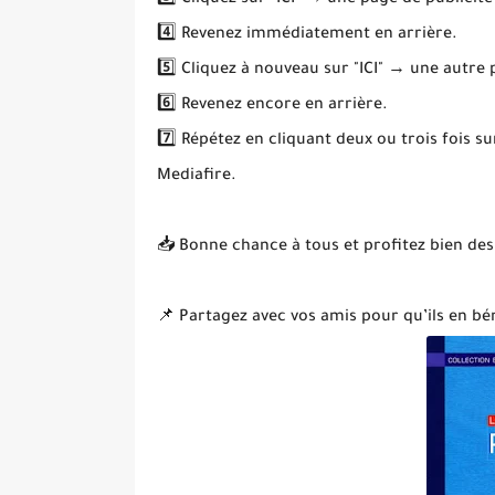
3️⃣ Cliquez sur "ICI" → une page de publicité
4️⃣ Revenez immédiatement en arrière.
5️⃣ Cliquez à nouveau sur "ICI" → une autre
6️⃣ Revenez encore en arrière.
7️⃣ Répétez en cliquant deux ou trois fois s
Mediafire.
📥 Bonne chance à tous et profitez bien des
📌 Partagez avec vos amis pour qu’ils en bén