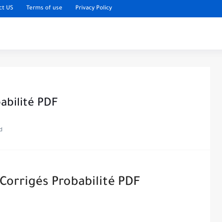
ct US
Terms of use
Privacy Policy
babilité PDF
d
 Corrigés Probabilité PDF