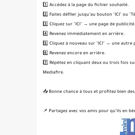
1️⃣ Accédez à la page du fichier souhaité.
2️⃣ Faites défiler jusqu’au bouton "ICI" ou "T
3️⃣ Cliquez sur "ICI" → une page de publicité
4️⃣ Revenez immédiatement en arrière.
5️⃣ Cliquez à nouveau sur "ICI" → une autre
6️⃣ Revenez encore en arrière.
7️⃣ Répétez en cliquant deux ou trois fois s
Mediafire.
📥 Bonne chance à tous et profitez bien des
📌 Partagez avec vos amis pour qu’ils en bén