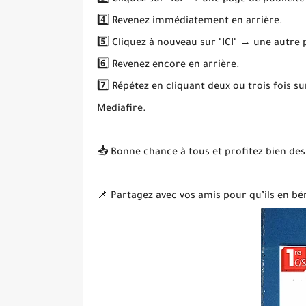
3️⃣ Cliquez sur "ICI" → une page de publicité
4️⃣ Revenez immédiatement en arrière.
5️⃣ Cliquez à nouveau sur "ICI" → une autre
6️⃣ Revenez encore en arrière.
7️⃣ Répétez en cliquant deux ou trois fois s
Mediafire.
📥 Bonne chance à tous et profitez bien des
📌 Partagez avec vos amis pour qu’ils en bén