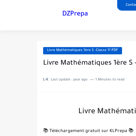
Conta
DZPrepa
Livre Mathématiques 1ère S -Classe 11 PDF
Livre Mathématiques 1ère S -
L-K
Last update :
year ago
1 Minutes to read
Livre Mathématiq
📚 Téléchargement gratuit sur KLPrepa 📚