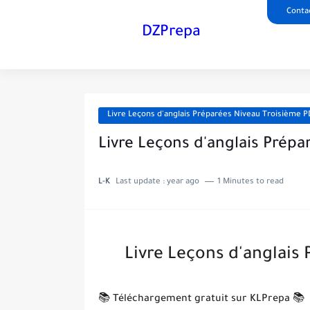
Conta
DZPrepa
Livre Leçons d'anglais Préparées Niveau Troisième 
Livre Leçons d'anglais Prép
L-K
Last update :
year ago
1 Minutes to read
Livre Leçons d'anglais
📚 Téléchargement gratuit sur KLPrepa 📚