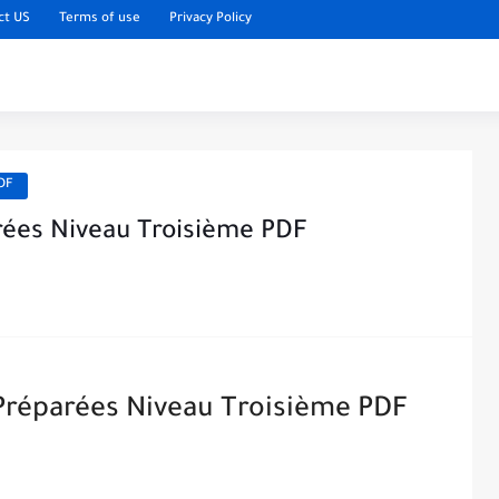
ct US
Terms of use
Privacy Policy
PDF
arées Niveau Troisième PDF
 Préparées Niveau Troisième PDF