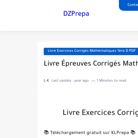
Conta
DZPrepa
Livre Exercices Corrigés Mathématiques 1ère D PDF
Livre Épreuves Corrigés Ma
L-K
Last update :
year ago
1 Minutes to read
Livre Exercices Corr
📚 Téléchargement gratuit sur KLPrepa 📚