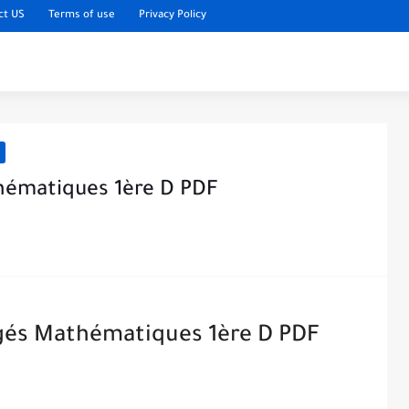
ct US
Terms of use
Privacy Policy
thématiques 1ère D PDF
igés Mathématiques 1ère D PDF