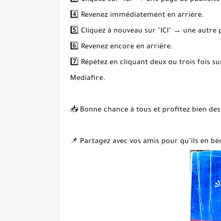
3️⃣ Cliquez sur "ICI" → une page de publicité
4️⃣ Revenez immédiatement en arrière.
5️⃣ Cliquez à nouveau sur "ICI" → une autre
6️⃣ Revenez encore en arrière.
7️⃣ Répétez en cliquant deux ou trois fois s
Mediafire.
📥 Bonne chance à tous et profitez bien des
📌 Partagez avec vos amis pour qu’ils en bén