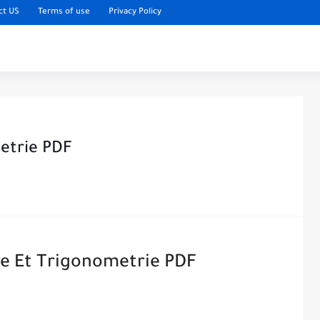
ct US
Terms of use
Privacy Policy
etrie PDF
e Et Trigonometrie PDF