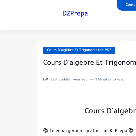
Conta
DZPrepa
Cours D'algèbre Et Trigonometrie PDF
Cours D'algèbre Et Trigonom
L-K
Last update :
year ago
1 Minutes to read
Cours D'algèbr
📚 Téléchargement gratuit sur KLPrepa 📚