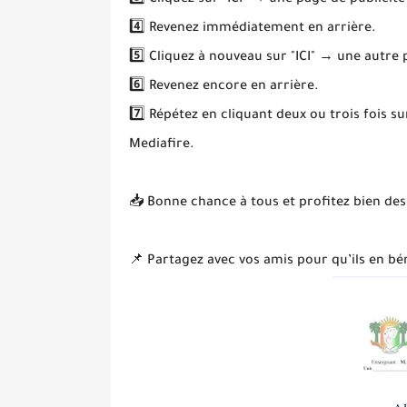
3️⃣ Cliquez sur "ICI" → une page de publicité
4️⃣ Revenez immédiatement en arrière.
5️⃣ Cliquez à nouveau sur "ICI" → une autre
6️⃣ Revenez encore en arrière.
7️⃣ Répétez en cliquant deux ou trois fois s
Mediafire.
📥 Bonne chance à tous et profitez bien des
📌 Partagez avec vos amis pour qu’ils en bén