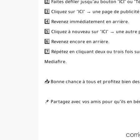
2️⃣ Faites défiler jusqu’au bouton "ICI" ou "T
3️⃣ Cliquez sur "ICI" → une page de publicité
4️⃣ Revenez immédiatement en arrière.
5️⃣ Cliquez à nouveau sur "ICI" → une autre
6️⃣ Revenez encore en arrière.
7️⃣ Répétez en cliquant deux ou trois fois s
Mediafire.
📥 Bonne chance à tous et profitez bien des
📌 Partagez avec vos amis pour qu’ils en bén