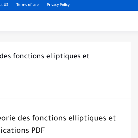
ct US
Terms of use
Privacy Policy
 des fonctions elliptiques et
éorie des fonctions elliptiques et
lications PDF