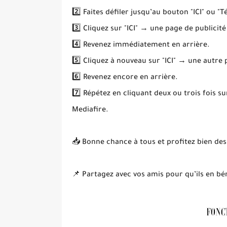
2️⃣ Faites défiler jusqu’au bouton "ICI" ou "T
3️⃣ Cliquez sur "ICI" → une page de publicité
4️⃣ Revenez immédiatement en arrière.
5️⃣ Cliquez à nouveau sur "ICI" → une autre
6️⃣ Revenez encore en arrière.
7️⃣ Répétez en cliquant deux ou trois fois s
Mediafire.
📥 Bonne chance à tous et profitez bien des
📌 Partagez avec vos amis pour qu’ils en bén