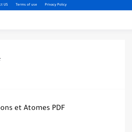
ct US
Terms of use
Privacy Policy
F
tons et Atomes PDF