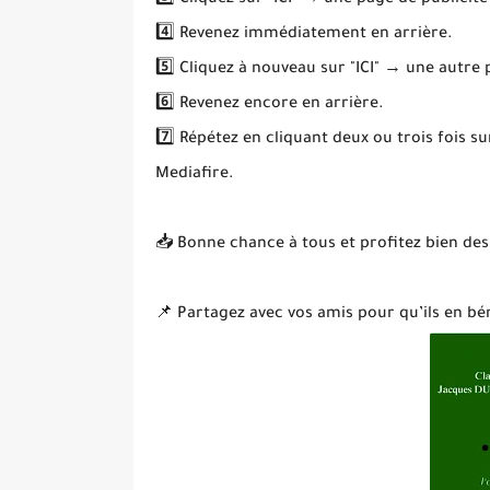
3️⃣ Cliquez sur "ICI" → une page de publicité
4️⃣ Revenez immédiatement en arrière.
5️⃣ Cliquez à nouveau sur "ICI" → une autre
6️⃣ Revenez encore en arrière.
7️⃣ Répétez en cliquant deux ou trois fois s
Mediafire.
📥 Bonne chance à tous et profitez bien des
📌 Partagez avec vos amis pour qu’ils en bén