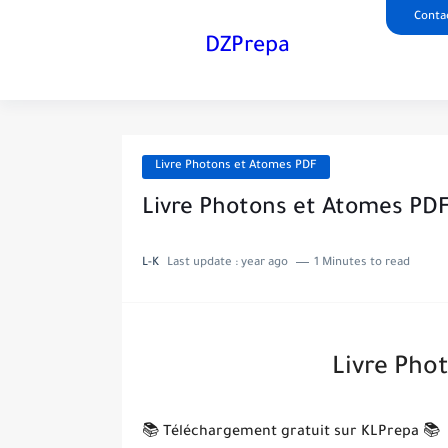
Conta
DZPrepa
Livre Photons et Atomes PDF
Livre Photons et Atomes PD
L-K
Last update :
year ago
1 Minutes to read
Livre Pho
📚 Téléchargement gratuit sur KLPrepa 📚