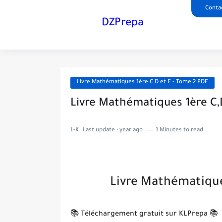
Conta
DZPrepa
Livre Mathématiques 1ère C D et E - Tome 2 PDF
Livre Mathématiques 1ère C,
L-K
Last update :
year ago
1 Minutes to read
Livre Mathématique
📚 Téléchargement gratuit sur KLPrepa 📚