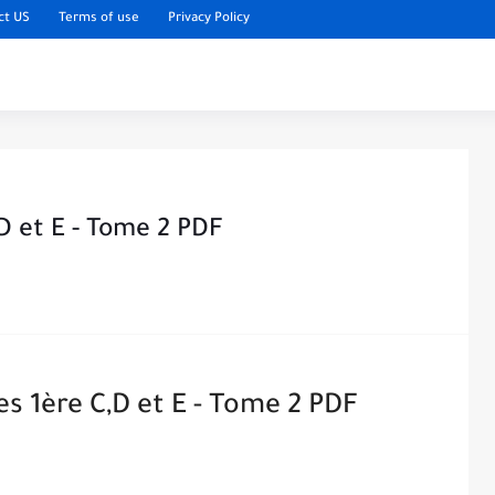
ct US
Terms of use
Privacy Policy
D et E - Tome 2 PDF
s 1ère C,D et E - Tome 2 PDF