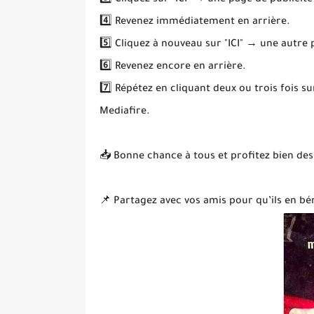
3️⃣ Cliquez sur "ICI" → une page de publicité
4️⃣ Revenez immédiatement en arrière.
5️⃣ Cliquez à nouveau sur "ICI" → une autre
6️⃣ Revenez encore en arrière.
7️⃣ Répétez en cliquant deux ou trois fois s
Mediafire.
📥 Bonne chance à tous et profitez bien des
📌 Partagez avec vos amis pour qu’ils en bén