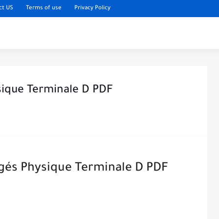
ct US
Terms of use
Privacy Policy
ysique Terminale D PDF
igés Physique Terminale D PDF