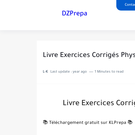
Conta
DZPrepa
Livre Exercices Corrigés Ph
L-K
Last update :
year ago
1 Minutes to read
Livre Exercices Corr
📚 Téléchargement gratuit sur KLPrepa 📚