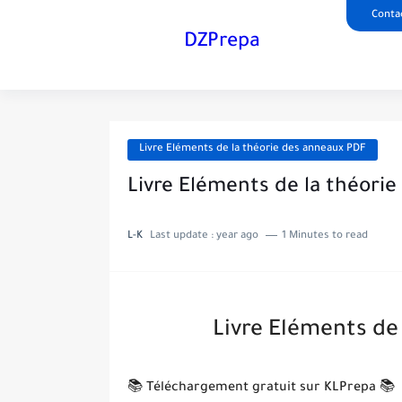
Conta
DZPrepa
Livre Eléments de la théorie des anneaux PDF
Livre Eléments de la théori
L-K
Last update :
year ago
1 Minutes to read
Livre Eléments de
📚 Téléchargement gratuit sur KLPrepa 📚