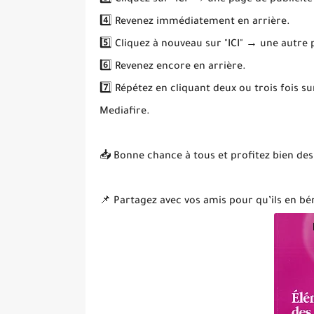
3️⃣ Cliquez sur "ICI" → une page de publicité
4️⃣ Revenez immédiatement en arrière.
5️⃣ Cliquez à nouveau sur "ICI" → une autre
6️⃣ Revenez encore en arrière.
7️⃣ Répétez en cliquant deux ou trois fois s
Mediafire.
📥 Bonne chance à tous et profitez bien des
📌 Partagez avec vos amis pour qu’ils en bén