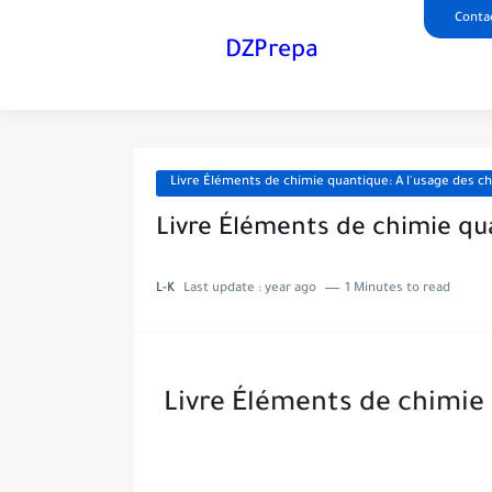
Conta
DZPrepa
Livre Éléments de chimie quantique: A l'usage des c
Livre Éléments de chimie qu
L-K
Last update :
year ago
1 Minutes to read
Livre Éléments de chimie 