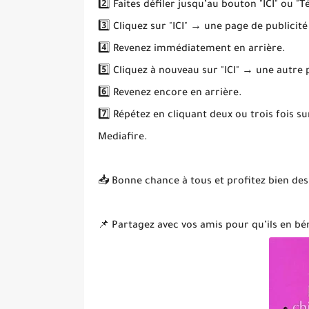
2️⃣ Faites défiler jusqu’au bouton "ICI" ou "T
3️⃣ Cliquez sur "ICI" → une page de publicité
4️⃣ Revenez immédiatement en arrière.
5️⃣ Cliquez à nouveau sur "ICI" → une autre
6️⃣ Revenez encore en arrière.
7️⃣ Répétez en cliquant deux ou trois fois s
Mediafire.
📥 Bonne chance à tous et profitez bien des
📌 Partagez avec vos amis pour qu’ils en bén