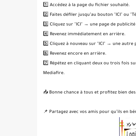
1️⃣ Accédez à la page du fichier souhaité.
2️⃣ Faites défiler jusqu’au bouton "ICI" ou "T
3️⃣ Cliquez sur "ICI" → une page de publicité
4️⃣ Revenez immédiatement en arrière.
5️⃣ Cliquez à nouveau sur "ICI" → une autre
6️⃣ Revenez encore en arrière.
7️⃣ Répétez en cliquant deux ou trois fois s
Mediafire.
📥 Bonne chance à tous et profitez bien des
📌 Partagez avec vos amis pour qu’ils en bén