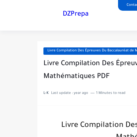
Conta
DZPrepa
Livre Compilation Des Épreuves Du Baccalauréat de
Livre Compilation Des Épreu
Mathématiques PDF
L-K
Last update :
year ago
1 Minutes to read
Livre Compilation De