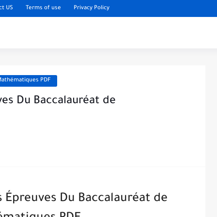
ct US
Terms of use
Privacy Policy
 Mathématiques PDF
ves Du Baccalauréat de
s Épreuves Du Baccalauréat de