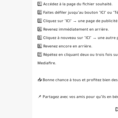
1️⃣ Accédez à la page du fichier souhaité.
2️⃣ Faites défiler jusqu’au bouton "ICI" ou "T
3️⃣ Cliquez sur "ICI" → une page de publicité
4️⃣ Revenez immédiatement en arrière.
5️⃣ Cliquez à nouveau sur "ICI" → une autre
6️⃣ Revenez encore en arrière.
7️⃣ Répétez en cliquant deux ou trois fois s
Mediafire.
📥 Bonne chance à tous et profitez bien des
📌 Partagez avec vos amis pour qu’ils en bén