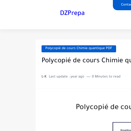
Conta
DZPrepa
Polycopié de cours Chimie quantique PDF
Polycopié de cours Chimie q
L-K
Last update :
year ago
0 Minutes to read
Polycopié de co