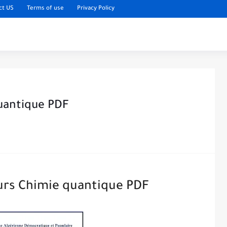
ct US
Terms of use
Privacy Policy
uantique PDF
urs Chimie quantique PDF