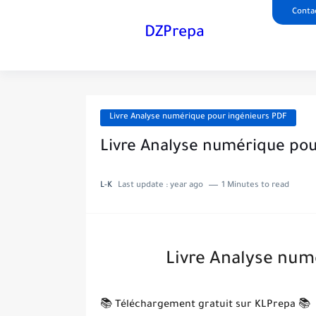
Conta
DZPrepa
Livre Analyse numérique pour ingénieurs PDF
Livre Analyse numérique pou
L-K
Last update :
year ago
1 Minutes to read
Livre Analyse num
📚 Téléchargement gratuit sur KLPrepa 📚