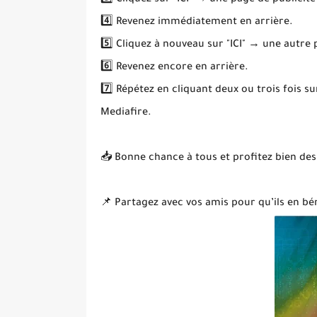
3️⃣ Cliquez sur "ICI" → une page de publicité
4️⃣ Revenez immédiatement en arrière.
5️⃣ Cliquez à nouveau sur "ICI" → une autre
6️⃣ Revenez encore en arrière.
7️⃣ Répétez en cliquant deux ou trois fois s
Mediafire.
📥 Bonne chance à tous et profitez bien des
📌 Partagez avec vos amis pour qu’ils en bén