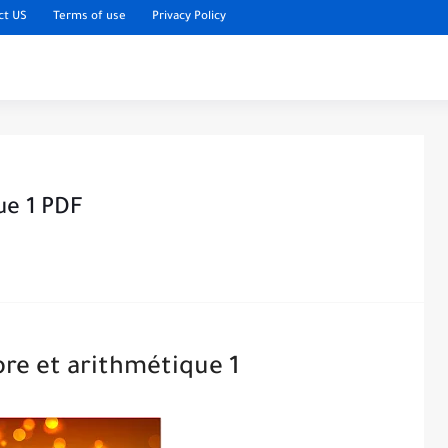
ct US
Terms of use
Privacy Policy
ue 1 PDF
re et arithmétique 1