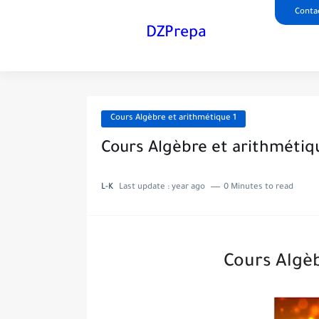
Conta
DZPrepa
Cours Algèbre et arithmétique 1
Cours Algèbre et arithmétiq
L-K
Last update :
year ago
0 Minutes to read
Cours Algèb